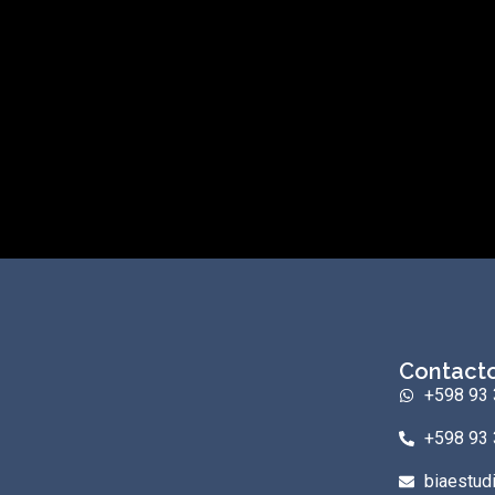
Contact
+598 93 
+598 93 
biaestud