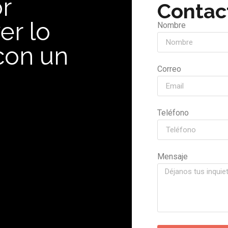
r
Contac
er lo
Nombre
con un
Correo
Teléfono
Mensaje