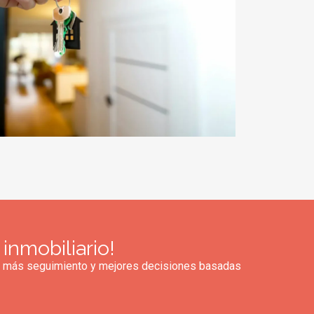
inmobiliario!
ad, más seguimiento y mejores decisiones basadas