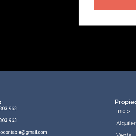
o
Propie
303 963
Inicio
303 963
Alquiler
iocontable@gmail.com
Venta