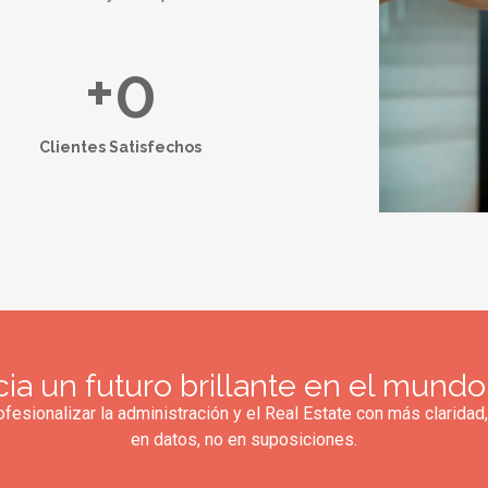
+
0
Clientes Satisfechos
ia un futuro brillante en el mundo 
ofesionalizar la administración y el Real Estate con más clarid
en datos, no en suposiciones.